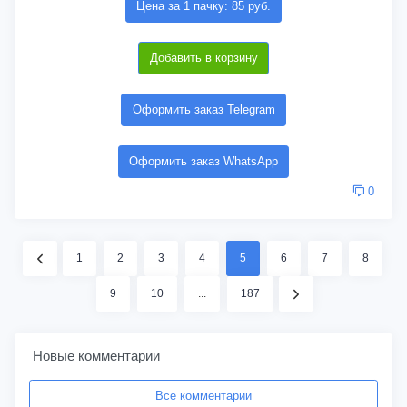
Цена за 1 пачку: 85 руб.
Добавить в корзину
Оформить заказ Telegram
Оформить заказ WhatsApp
0
1
2
3
4
5
6
7
8
9
10
...
187
Новые комментарии
Все комментарии