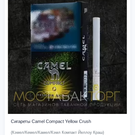
Сигареты Camel Compact Yellow Crush
(Кэмел/Кемел/Камел/Кэмл Компакт Йеллоу Краш)