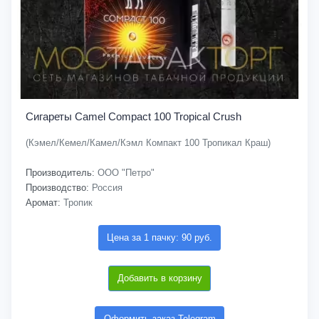
Сигареты Camel Compact 100 Tropical Crush
(Кэмел/Кемел/Камел/Кэмл Компакт 100 Тропикал Краш)
Производитель:
ООО "Петро"
Производство:
Россия
Аромат:
Тропик
Цена за 1 пачку: 90 руб.
Добавить в корзину
Оформить заказ Telegram