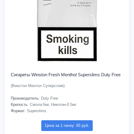
Сигареты Winston Fresh Menthol Superslims Duty Free
(Винстон Ментол Суперслим)
Производитель:
Duty Free
Крепость:
Смола-5мг, Никотин-0.5мг
Формат:
Superslims
Цена за 1 пачку: 65 руб.