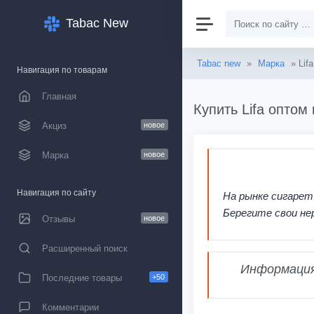
Tabac New
Tabac new
»
Марка
» Lifa
Навигация по товарам
Главная
Купить Lifa оптом
Акциз
новое
Марка
новое
Навигация по сайту
На рынке сигарет
Берегите свои не
Отзывы
новое
Расширенный поиск
Информация,
Последние товары
+50
Комментарии