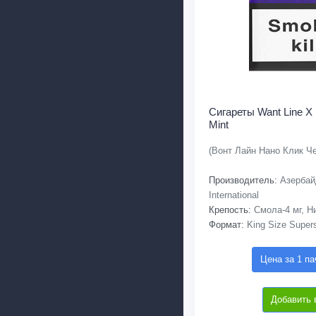
Сигареты Want Line X 
Mint
(Вонт Лайн Нано Клик Ч
Производитель:
Азербай
International
Крепость:
Смола-4 мг, Ни
Формат:
King Size Supers
Цена за 1 па
Добавить 