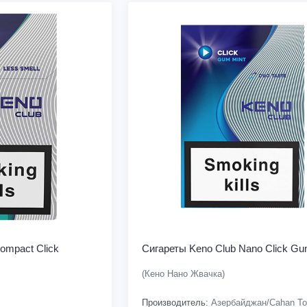
ompact Click
Сигареты Keno Club Nano Click Gu
(Кено Нано Жвачка)
Производитель:
Азербайджан/Cahan To