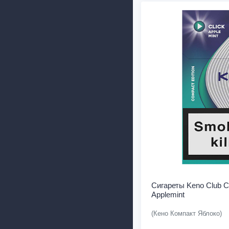
Сигареты Keno Club C
Applemint
(Кено Компакт Яблоко)