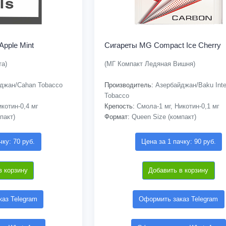
Apple Mint
Сигареты MG Compact Ice Cherry
та)
(МГ Компакт Ледяная Вишня)
джан/Cahan Tobacco
Производитель:
Азербайджан/Baku Inter
Tobacco
котин-0,4 мг
Крепость:
Смола-1 мг, Никотин-0,1 мг
пакт)
Формат:
Queen Size (компакт)
чку: 70 руб.
Цена за 1 пачку: 90 руб.
в корзину
Добавить в корзину
аз Telegram
Оформить заказ Telegram