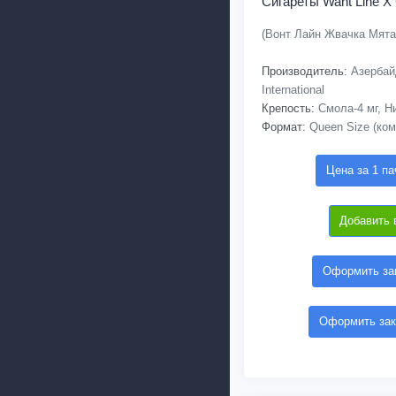
Сигареты Want Line X
(Вонт Лайн Жвачка Мята
Производитель:
Азербай
International
Крепость:
Смола-4 мг, Ни
Формат:
Queen Size (ком
Цена за 1 па
Добавить 
Оформить зак
Оформить зак