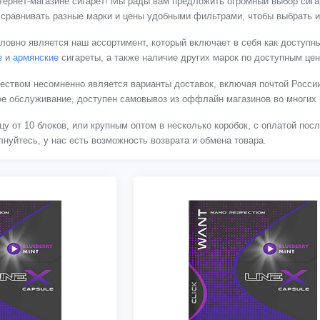
тернет-магазине сигарет! Мы рады вам предложить огромный выбор сигар
 сравнивать разные марки и цены удобными фильтрами, чтобы выбрать и
ловно является наш ассортимент, который включает в себя как доступны
е
и
армянские
сигареты, а также наличие других марок по доступным це
твом несомненно является варианты доставок, включая почтой России
ное обслуживание, доступен самовывоз из оффлайн магазинов во многих 
цу от 10 блоков, или крупным оптом в несколько коробок, с оплатой пос
нуйтесь, у нас есть возможность возврата и обмена товара.