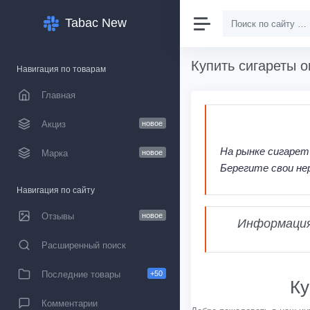
Tabac New
Купить сигареты о
Навигация по товарам
Главная
Акциз
новое
На рынке сигарет
Марка
новое
Берегите свои не
Навигация по сайту
Отзывы
новое
Информация,
Расширенный поиск
Последние товары
+50
Ку
Комментарии