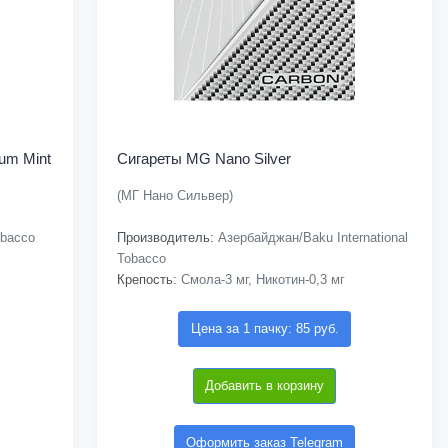
um Mint
Сигареты MG Nano Silver
(МГ Нано Сильвер)
bacco
Производитель:
Азербайджан/Baku International
Tobacco
Крепость:
Смола-3 мг, Никотин-0,3 мг
Цена за 1 пачку: 85 руб.
Добавить в корзину
Оформить заказ Telegram