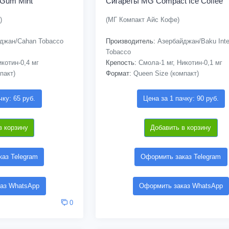
 Gum Mint
Сигареты MG Compact Ice Coffee
)
(МГ Компакт Айс Кофе)
джан/Cahan Tobacco
Производитель:
Азербайджан/Baku Inter
Tobacco
котин-0,4 мг
Крепость:
Смола-1 мг, Никотин-0,1 мг
пакт)
Формат:
Queen Size (компакт)
чку: 65 руб.
Цена за 1 пачку: 90 руб.
в корзину
Добавить в корзину
аз Telegram
Оформить заказ Telegram
аз WhatsApp
Оформить заказ WhatsApp
0