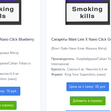
Nano Click Blueberry
Сигареты Want Line X Nano Click G
(Вонт Лайн Нано Клик Жвачка Мята)
ерника Мята)
Производитель:
Азербайджан/Cahan To
джан/Cahan Tobacco
International
Крепость:
Смола-4 мг, Никотин-0,4 мг
котин-0,4 мг
Формат:
King Size Superslims (нано)
lims (нано)
Цена за 1 пачку: 65 руб.
чку: 70 руб.
Добавить в корзину
в корзину