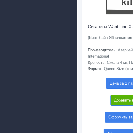
Сигареты Want Line X 
(Вонт Лайн Яблочная мя
Производитель:
Азербай
International
Крепость:
Смола-4 мг, Ни
Формат:
Queen Size (ком
Цена за 1 па
Добавить 
Оформить зак