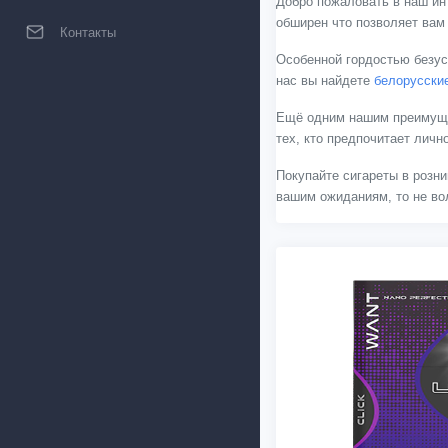
Добро пожаловать в наш ин
обширен что позволяет вам
Контакты
Особенной гордостью безус
нас вы найдете
белорусски
Ещё одним нашим преимущес
тех, кто предпочитает лич
Покупайте сигареты в розни
вашим ожиданиям, то не вол