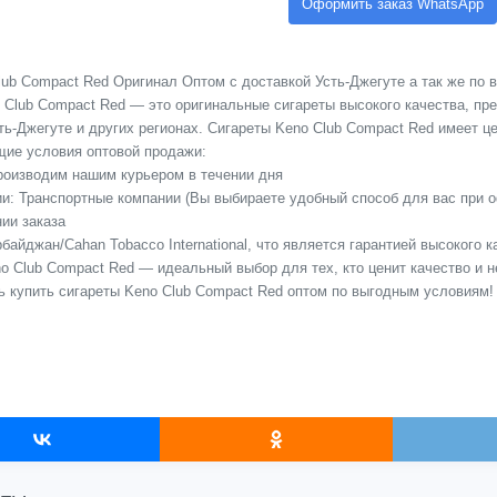
Оформить заказ WhatsApp
ub Compact Red Оригинал Оптом с доставкой Усть-Джегуте а так же по в
 Club Compact Red — это оригинальные сигареты высокого качества, пр
ь-Джегуте и других регионах. Сигареты Keno Club Compact Red имеет цен
ие условия оптовой продажи:
Производим нашим курьером в течении дня
сии: Транспортные компании (Вы выбираете удобный способ для вас при 
ии заказа
байджан/Cahan Tobacco International, что является гарантией высокого 
o Club Compact Red — идеальный выбор для тех, кто ценит качество и 
ь купить сигареты Keno Club Compact Red оптом по выгодным условиям