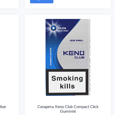
Blue
Сигареты Keno Club Compact Click
Gummint