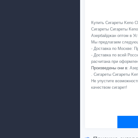
Купить Сигареты Keno Cl
Сигареты Сигареты Keno
Азербайджан оптом в Уст
Мы предлагаем следующ
- Доставка по Москве: 
- Доставка по всей Рос
расчитана при оформлен
Произведены они в:
Азер
. Сигареты Сигареты Ken
Не упустите возможност
качеством сигарет!