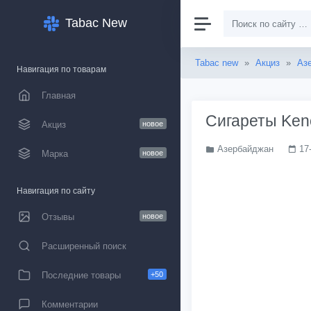
Tabac New
Tabac new
»
Акциз
»
Аз
Навигация по товарам
Главная
Сигареты Ken
Акциз
новое
Азербайджан
17
Марка
новое
Навигация по сайту
Отзывы
новое
Расширенный поиск
Последние товары
+50
Комментарии